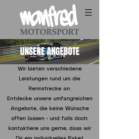
UNSERE ANGEBOTE
Wir bieten verschiedene
Leistungen rund um die
Rennstrecke an.
Entdecke unsere umfangreichen
Angebote, die keine Wünsche
offen lassen - und falls doch:
kontaktiere uns gerne, dass wir
Dir ein individuelles Paket