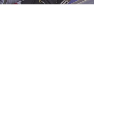
Coaching
Du möchtest deine Fahrskills
verbessern und deine
persönlichen Grenzen
erweitern?
Lass dir von uns die
wunderbare Welt des
Motorsports nahe bringen
und
dir vielleicht auch helfen, deine